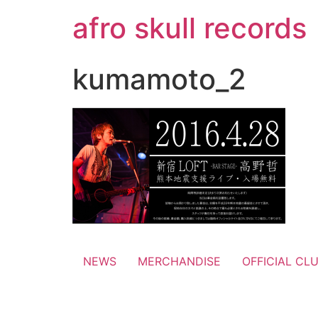
コ
afro skull records
ン
テ
ン
kumamoto_2
ツ
に
ス
キ
ッ
プ
NEWS
MERCHANDISE
OFFICIAL CL