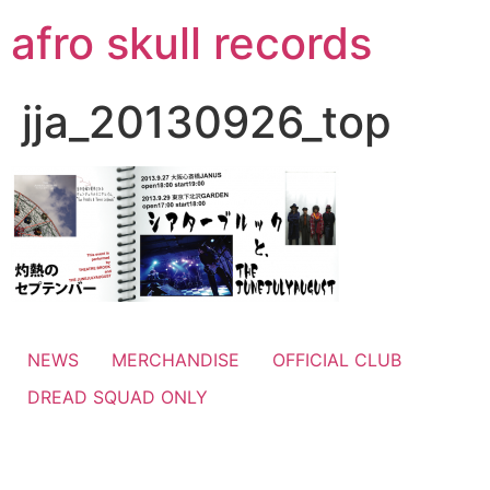
コ
afro skull records
ン
テ
ン
jja_20130926_top
ツ
に
ス
キ
ッ
プ
NEWS
MERCHANDISE
OFFICIAL CLUB
DREAD SQUAD ONLY