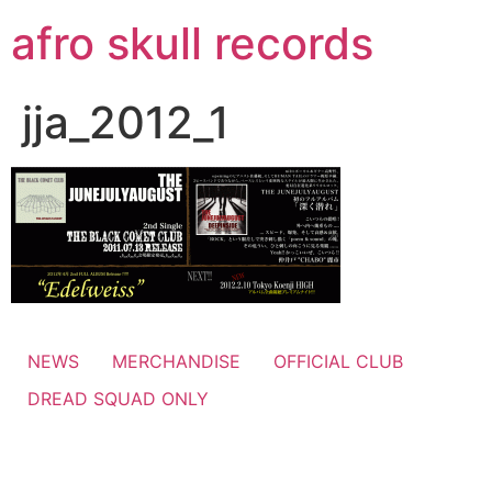
コ
afro skull records
ン
テ
ン
jja_2012_1
ツ
に
ス
キ
ッ
プ
NEWS
MERCHANDISE
OFFICIAL CLUB
DREAD SQUAD ONLY