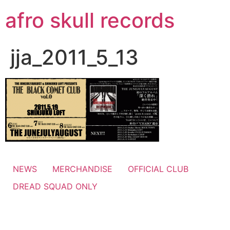
コ
afro skull records
ン
テ
ン
jja_2011_5_13
ツ
に
ス
キ
ッ
プ
NEWS
MERCHANDISE
OFFICIAL CLUB
DREAD SQUAD ONLY