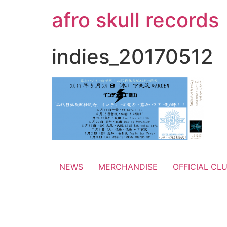
コ
afro skull records
ン
テ
ン
indies_20170512
ツ
に
ス
キ
ッ
プ
NEWS
MERCHANDISE
OFFICIAL CL