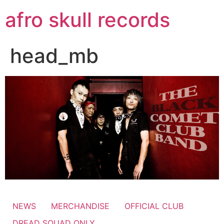
コ
afro skull records
ン
テ
ン
head_mb
ツ
に
ス
キ
ッ
プ
NEWS
MERCHANDISE
OFFICIAL CLUB
DREAD SQUAD ONLY