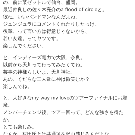
の、前に某ゼットルで仙台、盛岡。
最近仲良しの佐々木亮介のa flood of circleと。
彼ね、いいバンドマンなんだよね。
ジュンジュラにコメントくれたりしたっけ。
後輩、って言い方は得意じゃないから、
若い友達。ってヤツです。
楽しんでください。
と、インディーズ電力で大阪、奈良。
以前から天川って行ってみたくてね。
芸事の神様らしいよ、天川神社。
あの、くだらな三人衆に神は微笑むか？
楽しんでね。
と、大好きなmy way my loveのツアーファイナルにお邪
魔。
メンバーチェンジ後、ツアー回って、どんな強さを得た
か。
とても楽しみ。
なんか、村田氏とは共通項を沢山感じるんだよな。