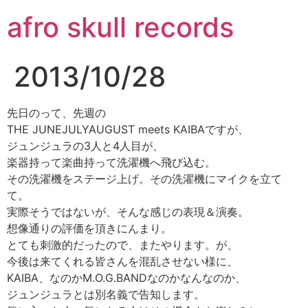
コ
afro skull records
ン
テ
ン
2013/10/28
ツ
に
ス
先日のって、先週の
キ
THE JUNEJULYAUGUST meets KAIBAですが、
ッ
ジュンジュラの3人と4人目が、
プ
楽器持って楽曲持って洗濯機へ飛び込む。
その洗濯機をステージ上げ。その洗濯機にマイクを立て
て。
実際そうではないが、そんな感じの表現＆演奏。
想像通りの評価を頂きにんまり。
とても刺激的だったので、またやります。が、
今後は来てくれる皆さんを混乱させない様に、
KAIBA、なのかM.O.G.BANDなのかなんなのか、
ジュンジュラとは別名義で告知します。