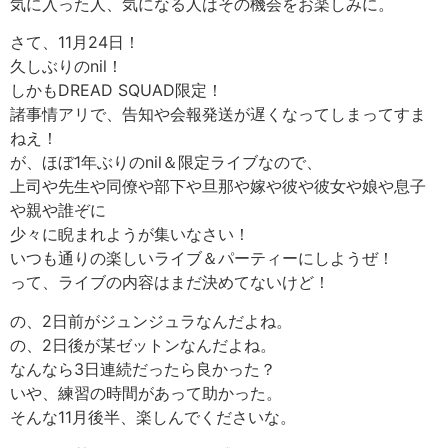
気に入った人、気になる人はその機会をお楽しみに。
さて、11月24日！
久しぶりのnil！
しかもDREAD SQUAD限定！
諸事情アリで、告知や会報発送が遅くなってしまってすま
ねえ！
が、ほぼ1年ぶりのnil＆限定ライブなので、
上司や先生や同僚や部下や旦那や嫁や彼や彼女や娘や息子
や親や誰ぞに
少々に睨まれようが集いなさい！
いつも通りの楽しいライブ＆パーティーにしようぜ！
って、ライブの内容はまだ決めてないけど！
の、2日前がジュンジュラなんだよね。
の、2日後が某ゼットンなんだよね。
なんなら3日連続だったら良かった？
いや、練習の時間があって助かった。
そんな11月後半、楽しんでくださいな。