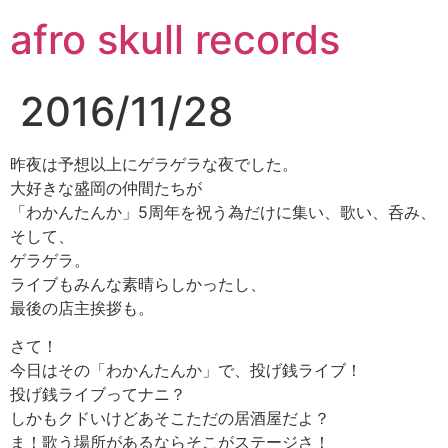
コ
afro skull records
ン
テ
ン
2016/11/28
ツ
に
ス
昨夜は予想以上にゲラゲラな夜でした。
キ
大好きな盛岡の仲間たちが
ッ
「わかんたんか」5周年を祝う為だけに集い、歌い、呑み、
プ
そして、
ゲラゲラ。
ライブもみんな素晴らしかったし、
最後の店主挨拶も。
さて！
今日はその「わかんたんか」で、投げ銭ライブ！
投げ銭ライブってナニ？
しかもクドいけどあそこただの居酒屋だよ？
ま！歌う場所があるならそこがステージさ！