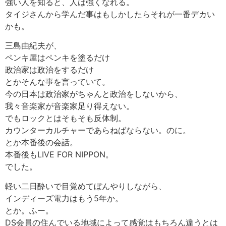
強い人を知ると、人は強くなれる。
タイジさんから学んだ事はもしかしたらそれが一番デカい
かも。
三島由紀夫が、
ペンキ屋はペンキを塗るだけ
政治家は政治をするだけ
とかそんな事を言っていて。
今の日本は政治家がちゃんと政治をしないから、
我々音楽家が音楽家足り得えない。
でもロックとはそもそも反体制。
カウンターカルチャーであらねばならない。のに。
とか本番後の会話。
本番後もLIVE FOR NIPPON。
でした。
軽い二日酔いで目覚めてぼんやりしながら、
インディーズ電力はもう5年か。
とか。ふー。
DS会員の住んでいる地域によって感覚はもちろん違うとは