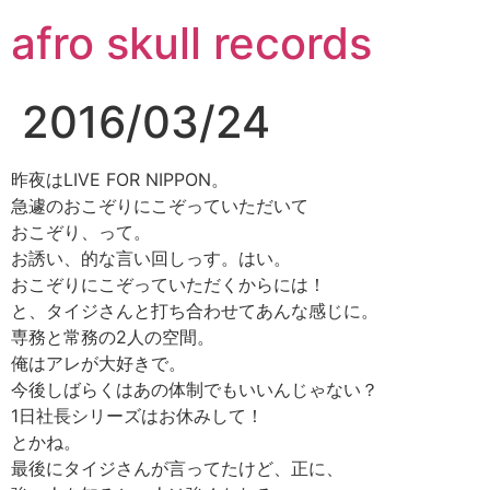
コ
afro skull records
ン
テ
ン
2016/03/24
ツ
に
ス
昨夜はLIVE FOR NIPPON。
キ
急遽のおこぞりにこぞっていただいて
ッ
おこぞり、って。
プ
お誘い、的な言い回しっす。はい。
おこぞりにこぞっていただくからには！
と、タイジさんと打ち合わせてあんな感じに。
専務と常務の2人の空間。
俺はアレが大好きで。
今後しばらくはあの体制でもいいんじゃない？
1日社長シリーズはお休みして！
とかね。
最後にタイジさんが言ってたけど、正に、