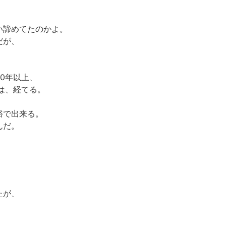
い諦めてたのかよ。
だが、
0年以上、
は、経てる。
。
裕で出来る。
んだ。
たが、