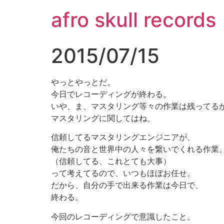
コ
afro skull records
ン
テ
ン
2015/07/15
ツ
に
ス
やっとやっとだ。
キ
今日でレコーディングが終わる。
ッ
いや、ま、マスタリング等々の作業は残ってる
プ
マスタリングに関してはね、
信頼してるマスタリングエンジニアが、
俺たちの音と世界中の人々を繋いでくれる作業
（信頼してる、これとても大事）
って考えてるので、いつもほぼお任せ。
だから、自分の手で出来る作業は今日で、
終わる。
今回のレコーディングで意識したこと。