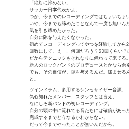
「絶対に諦めない」
サッカー日本代表かよ。
つか、今までのレコーディングではちょいちょ
いや、今までも諦めたことなんて一度も無いん
気を引き締めたかった。
自分に隙を与えたくなかった。
初めてレコーディングってやつを経験してから2
回数にして、えー、何回だろう？50回くらい？
だからテクニックもそれなりに備わって来てる
新人のロックバンドのプロデュースとかなら余
でも、その自信が、隙を与えるんだ。緩ませる
と。
ツインドラム、多用するシンセサイザー音源。
気心知れたメンバー、スタッフとは言え、
なにしろ新バンドの初レコーディング。
自分の頭の中に流れてる音たちには確信があっ
完成するまでどうなるかわからない。
だって今までやったことが無いんだから。