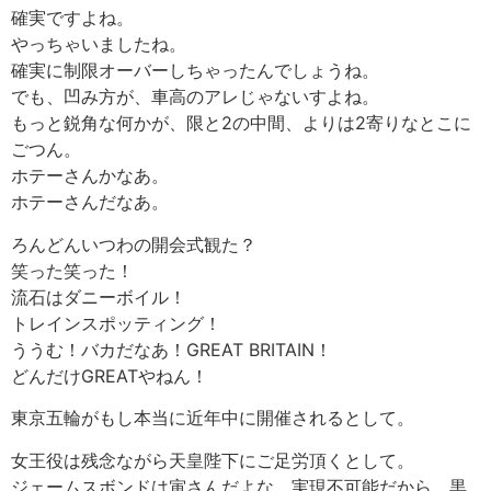
確実ですよね。
やっちゃいましたね。
確実に制限オーバーしちゃったんでしょうね。
でも、凹み方が、車高のアレじゃないすよね。
もっと鋭角な何かが、限と2の中間、よりは2寄りなとこに
ごつん。
ホテーさんかなあ。
ホテーさんだなあ。
ろんどんいつわの開会式観た？
笑った笑った！
流石はダニーボイル！
トレインスポッティング！
ううむ！バカだなあ！GREAT BRITAIN！
どんだけGREATやねん！
東京五輪がもし本当に近年中に開催されるとして。
女王役は残念ながら天皇陛下にご足労頂くとして。
ジェームスボンドは寅さんだよな。実現不可能だから、黒