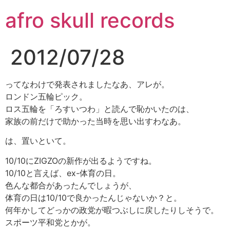
コ
afro skull records
ン
テ
ン
2012/07/28
ツ
に
ス
ってなわけで発表されましたなあ、アレが。
キ
ロンドン五輪ピック。
ッ
ロス五輪を「ろすいつわ」と読んで恥かいたのは、
プ
家族の前だけで助かった当時を思い出すわなあ。
は、置いといて。
10/10にZIGZOの新作が出るようですね。
10/10と言えば、ex-体育の日。
色んな都合があったんでしょうが、
体育の日は10/10で良かったんじゃないか？と。
何年かしてどっかの政党が暇つぶしに戻したりしそうで。
スポーツ平和党とかが。