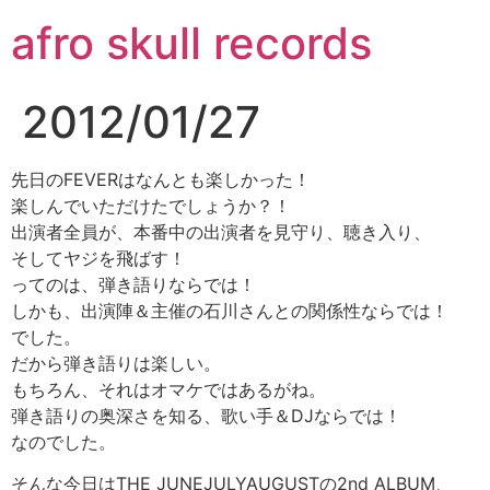
コ
afro skull records
ン
テ
ン
2012/01/27
ツ
に
ス
先日のFEVERはなんとも楽しかった！
キ
楽しんでいただけたでしょうか？！
ッ
出演者全員が、本番中の出演者を見守り、聴き入り、
プ
そしてヤジを飛ばす！
ってのは、弾き語りならでは！
しかも、出演陣＆主催の石川さんとの関係性ならでは！
でした。
だから弾き語りは楽しい。
もちろん、それはオマケではあるがね。
弾き語りの奥深さを知る、歌い手＆DJならでは！
なのでした。
そんな今日はTHE JUNEJULYAUGUSTの2nd ALBUM、