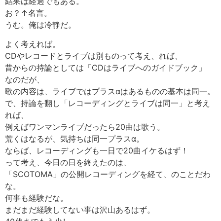
結果は経過でもある。
お？↑名言。
うむ。俺は冷静だ。
よく考えれば。
CDやレコードとライブは別ものって考え、れば、
昔からの持論としては「CDはライブへのガイドブック」
なのだが、
歌の内容は、ライブではプラスαはあるものの基本は同一。
で、持論を翻し「レコーディングとライブは同一」と考え
れば、
例えばワンマンライブだったら20曲は歌う。
荒くはなるが、気持ちは同一プラスα。
ならば、レコーディングも一日で20曲イケるはず！
って考え、今日の日を終えたのは、
「SCOTOMA」の公開レコーディングを経て、のことだわ
な。
何事も経験だな。
まだまだ経験してない事は沢山あるはず。