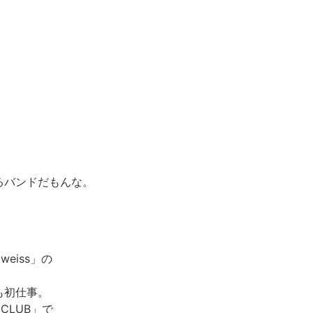
るバンドだもんな。
weiss」の
も初仕事。
T CLUB」で