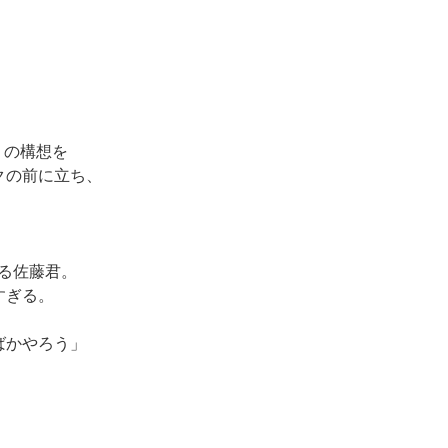
Y」の構想を
クの前に立ち、
。
、
る佐藤君。
すぎる。
、
ばかやろう」