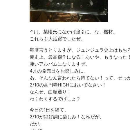
↑は、某櫻氏になかば強引に、な、機材。
これらも大活躍でしたぜ。
毎度言うとりますが、ジュンジュラ史上はもち
俺史上、最高傑作になる！あいや、もうなった
凄いアルバムになりますぜ。
4月の発売日をお楽しみに。
あ、そんなん言われたら待てない！って、せっ
2/10の高円寺HIGHにおいでなさい！
なんせ、曲順通り！
わくわくするでげしょ？
今日の1日を経て、
2/10が絶好調に楽しみ！な私だが、
だが。