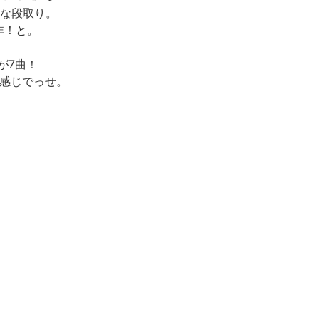
んな段取り。
非！と。
が7曲！
え感じでっせ。