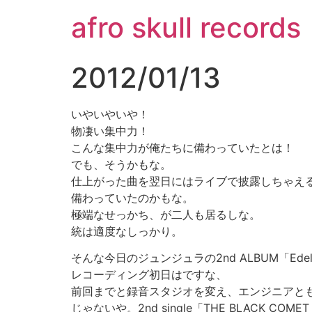
コ
afro skull records
ン
テ
ン
2012/01/13
ツ
に
ス
いやいやいや！
キ
物凄い集中力！
ッ
こんな集中力が俺たちに備わっていたとは！
プ
でも、そうかもな。
仕上がった曲を翌日にはライブで披露しちゃえ
備わっていたのかもな。
極端なせっかち、が二人も居るしな。
統は適度なしっかり。
そんな今日のジュンジュラの2nd ALBUM「Edel
レコーディング初日はですな、
前回までと録音スタジオを変え、エンジニアと
じゃないや。2nd single「THE BLACK COME