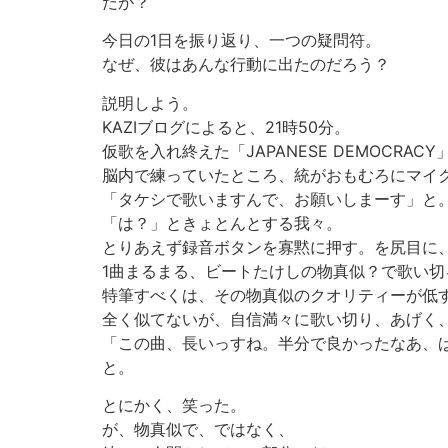
だが？
今日の1日を振り返り、一つの疑問符。
なぜ、彼はあんな行動に出たのだろう？
説明しよう。
KAZIブログによると、21時50分。
仮歌を入れ終えた「JAPANESE DEMOCRAC
脳内で練っていたところ、統がおもむろにマイ
「タケシで歌いますんで、お願いしまーす」と
「は？」ときょとんとする我々。
とりあえず録音ボタンを寡黙に押す。を尻目に
1曲まるまる、ビートたけしの物真似？で歌い切
特筆すべくは、その物真似のクオリティーが低
全く似てないが、自信満々に歌い切り、あげく
「この曲、長いっすね。半分で良かったなあ、
と。
とにかく、笑った。
が、物真似で、ではなく、