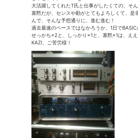
大活躍してくれたT氏と仕事がしたくての、そ
寡黙だが、センスや勘がとてもよろしくて、是
んで、そんな予想通りに、進む進む！
過去最速のペースではなかろうか、1日でBASIC
せっかち×2と、しっかり×1と、寡黙×1は、え
KAZI、ご苦労様！