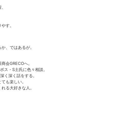
程、
りやす。
るか、ではあるが。
商会GRECOへ。
ボス・S土氏に色々相談。
ば深く深く話をする。
とても楽しい。
くれる大好きな人。