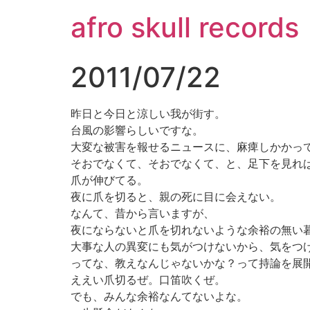
コ
afro skull records
ン
テ
ン
2011/07/22
ツ
に
ス
昨日と今日と涼しい我が街す。
キ
台風の影響らしいですな。
ッ
大変な被害を報せるニュースに、麻痺しかかっ
プ
そおでなくて、そおでなくて、と、足下を見れ
爪が伸びてる。
夜に爪を切ると、親の死に目に会えない。
なんて、昔から言いますが、
夜にならないと爪を切れないような余裕の無い
大事な人の異変にも気がつけないから、気をつ
ってな、教えなんじゃないかな？って持論を展
ええい爪切るぜ。口笛吹くぜ。
でも、みんな余裕なんてないよな。