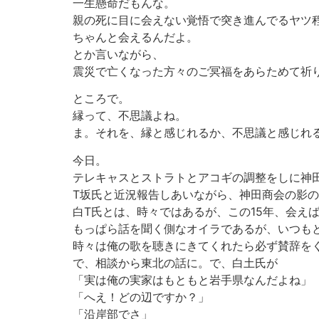
一生懸命だもんな。
親の死に目に会えない覚悟で突き進んでるヤツ
ちゃんと会えるんだよ。
とか言いながら、
震災で亡くなった方々のご冥福をあらためて祈
ところで。
縁って、不思議よね。
ま。それを、縁と感じれるか、不思議と感じれ
今日。
テレキャスとストラトとアコギの調整をしに神田
T坂氏と近況報告しあいながら、神田商会の影の
白T氏とは、時々ではあるが、この15年、会え
もっぱら話を聞く側なオイラであるが、いつも
時々は俺の歌を聴きにきてくれたら必ず賛辞を
で、相談から東北の話に。で、白土氏が
「実は俺の実家はもともと岩手県なんだよね」
「へえ！どの辺ですか？」
「沿岸部でさ」