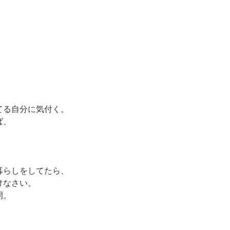
てる自分に気付く。
ば、
暮らしをしてたら、
けなさい。
開。