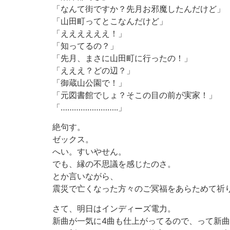
「なんて街ですか？先月お邪魔したんだけど」
「山田町ってとこなんだけど」
「ええええええ！」
「知ってるの？」
「先月、まさに山田町に行ったの！」
「えええ？どの辺？」
「御蔵山公園で！」
「元図書館でしょ？そこの目の前が実家！」
「……………………..」
絶句す。
ゼックス。
へい。すいやせん。
でも、縁の不思議を感じたのさ。
とか言いながら、
震災で亡くなった方々のご冥福をあらためて祈
さて、明日はインディーズ電力。
新曲が一気に4曲も仕上がってるので、って新