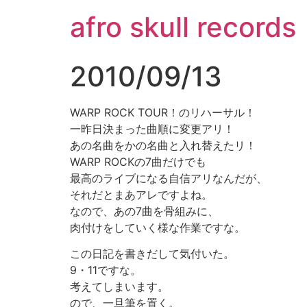
コ
afro skull records
ン
テ
ン
2010/09/13
ツ
に
ス
WARP ROCK TOUR！のリハーサル！
キ
一昨日決まった曲順に変更アリ！
ッ
あの名曲をかの名曲と入れ替えたリ！
プ
WARP ROCKの7曲だけでも
最高のライブになる自信アリなんだが、
それだとまあアレですよね。
なので、あの7曲を骨組みに、
肉付けをしていく様な作業ですな。
あ。
この日記を書きだして気付いた。
9・11ですな。
考えてしまいます。
ので、一旦筆を置く。