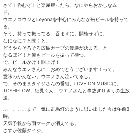
さて！呑むぞ！と楽屋戻ったら、なにやらおかしなムー
ド。
ウエノコウジとLeyonaを中心にみんなが缶ビールを持って
る。
そう、持って振ってる。呑まずに、開栓せずに。
なになに？と聞くと、
どうやらそろそろ広島カープの優勝が決まる、と。
なるほど！と俺もビールを振って待つ。
で、ビールかけ！胴上げ！
みんなウエノさんに、おめでとうございます！って。
意味わかんない。ウエノさん泣いてるし。
で、そのままタイジさんの番組、LOVE ON MUSICに。
TOSHI-LOW、細見くん、ウエノさんと事故ぎりぎりの生放
送。
ふー、ここまで一気に走馬灯のように思い出した今は午前8
時。
天気予報から雨マークが消えてる。
さすが佐藤タイジ。