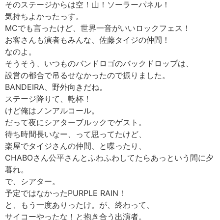
そのステージからは空！山！ソーラーパネル！
気持ちよかったっす。
MCでも言ったけど、世界一音がいいロックフェス！
お客さんも演者もみんな、佐藤タイジの仲間！
なのよ。
そうそう、いつものバンドロゴのバックドロップは、
設営の都合で吊るせなかったので振りました。
BANDEIRA、野外向きだね。
ステージ降りて、乾杯！
けど俺はノンアルコール。
だって夜にシアターブルックでゲスト。
待ち時間長いなー、って思ってたけど、
楽屋でタイジさんの仲間、と喋ったり、
CHABOさん公平さんとふわふわしてたらあっという間に夕
暮れ。
で、シアター。
予定ではなかったPURPLE RAIN！
と、もう一度ありったけ。が、終わって、
サイコーやったな！と抱き合う出演者。