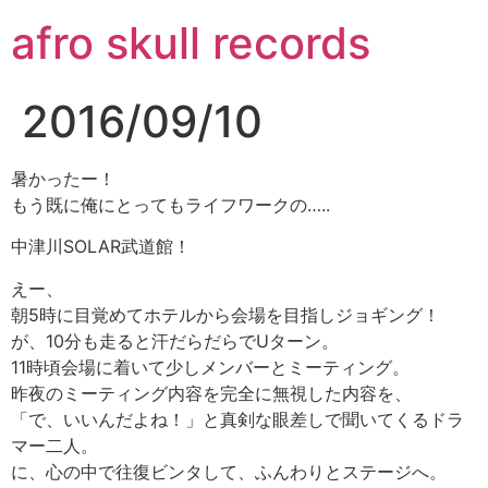
コ
afro skull records
ン
テ
ン
2016/09/10
ツ
に
ス
暑かったー！
キ
もう既に俺にとってもライフワークの…..
ッ
中津川SOLAR武道館！
プ
えー、
朝5時に目覚めてホテルから会場を目指しジョギング！
が、10分も走ると汗だらだらでUターン。
11時頃会場に着いて少しメンバーとミーティング。
昨夜のミーティング内容を完全に無視した内容を、
「で、いいんだよね！」と真剣な眼差しで聞いてくるドラ
マー二人。
に、心の中で往復ビンタして、ふんわりとステージへ。