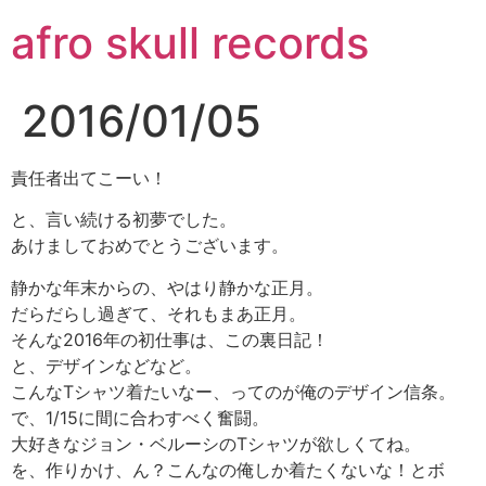
コ
afro skull records
ン
テ
ン
2016/01/05
ツ
に
ス
責任者出てこーい！
キ
と、言い続ける初夢でした。
ッ
あけましておめでとうございます。
プ
静かな年末からの、やはり静かな正月。
だらだらし過ぎて、それもまあ正月。
そんな2016年の初仕事は、この裏日記！
と、デザインなどなど。
こんなTシャツ着たいなー、ってのが俺のデザイン信条。
で、1/15に間に合わすべく奮闘。
大好きなジョン・ベルーシのTシャツが欲しくてね。
を、作りかけ、ん？こんなの俺しか着たくないな！とボ