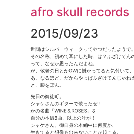
コ
afro skull records
ン
テ
ン
2015/09/23
ツ
に
ス
世間はシルバーウィークってやつだったようで
キ
その名称、初めて耳にした時、は？ふざけてん
ッ
って、なぜか思ったんだよね。
プ
が、敬老の日とかGWに掛かってると気付いて
あ、なるほど、だからやっぱふざけてんじゃね
と、膝をぽん。
先日の御徒町。
シャケさんのギターで歌ったぜ！
かの名曲「WINE＆ROSES」を！
自分の本編8曲、以上の汗が！
シャケさん、御自身の本編中に何度か、
生きてると想像も出来ないことが起こる。