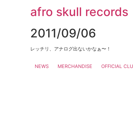
コ
afro skull records
ン
テ
ン
2011/09/06
ツ
に
ス
レッチリ、アナログ出ないかなぁ〜！
キ
ッ
NEWS
MERCHANDISE
OFFICIAL CL
プ