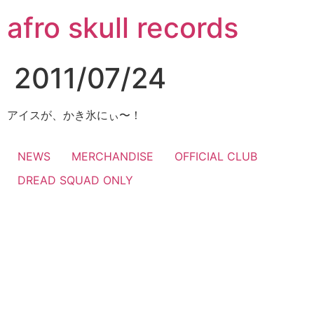
コ
afro skull records
ン
テ
ン
2011/07/24
ツ
に
ス
アイスが、かき氷にぃ〜！
キ
ッ
NEWS
MERCHANDISE
OFFICIAL CLUB
プ
DREAD SQUAD ONLY