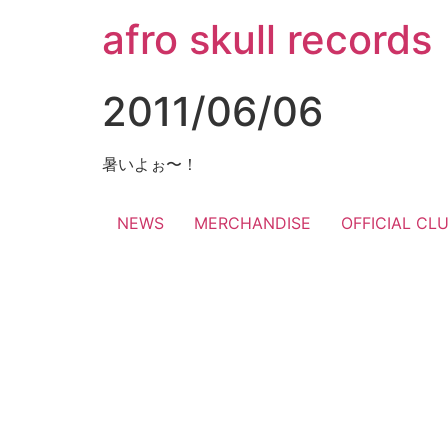
コ
afro skull records
ン
テ
ン
2011/06/06
ツ
に
ス
暑いよぉ〜！
キ
ッ
NEWS
MERCHANDISE
OFFICIAL CL
プ