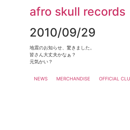
コ
afro skull records
ン
テ
ン
2010/09/29
ツ
に
ス
地震のお知らせ、驚きました。
キ
皆さん大丈夫かなぁ？
ッ
元気かい？
プ
NEWS
MERCHANDISE
OFFICIAL CL