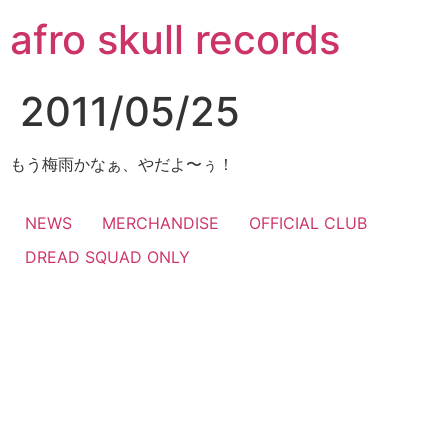
コ
afro skull records
ン
テ
ン
2011/05/25
ツ
に
ス
もう梅雨かなぁ、やだよ〜ぅ！
キ
ッ
NEWS
MERCHANDISE
OFFICIAL CLUB
プ
DREAD SQUAD ONLY