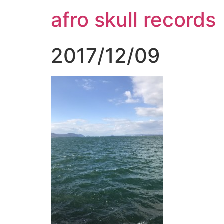
コ
afro skull records
ン
テ
ン
2017/12/09
ツ
に
ス
キ
ッ
プ