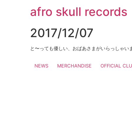
コ
afro skull records
ン
テ
ン
2017/12/07
ツ
に
ス
と〜っても優しい、おばあさまがいらっしゃい
キ
ッ
NEWS
MERCHANDISE
OFFICIAL CL
プ