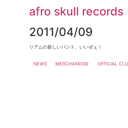
コ
afro skull records
ン
テ
ン
2011/04/09
ツ
に
ス
リアムの新しいバンド、いいぜぇ！
キ
ッ
NEWS
MERCHANDISE
OFFICIAL CL
プ