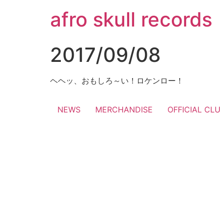
コ
afro skull records
ン
テ
ン
2017/09/08
ツ
に
ス
ヘヘッ、おもしろ～い！ロケンロー！
キ
ッ
NEWS
MERCHANDISE
OFFICIAL CL
プ