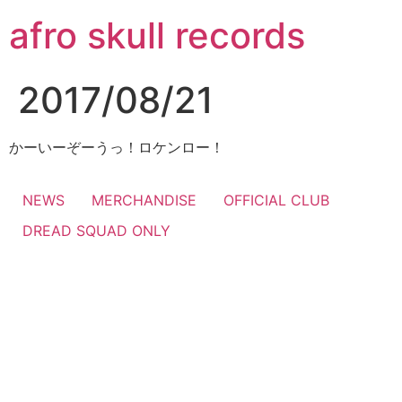
コ
afro skull records
ン
テ
ン
2017/08/21
ツ
に
ス
かーいーぞーうっ！ロケンロー！
キ
ッ
NEWS
MERCHANDISE
OFFICIAL CLUB
プ
DREAD SQUAD ONLY