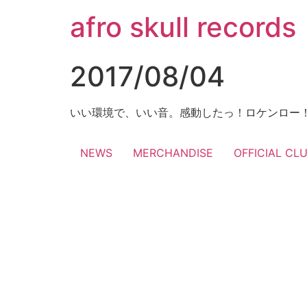
コ
afro skull records
ン
テ
ン
2017/08/04
ツ
に
ス
いい環境で、いい音。感動したっ！ロケンロー
キ
ッ
NEWS
MERCHANDISE
OFFICIAL CL
プ