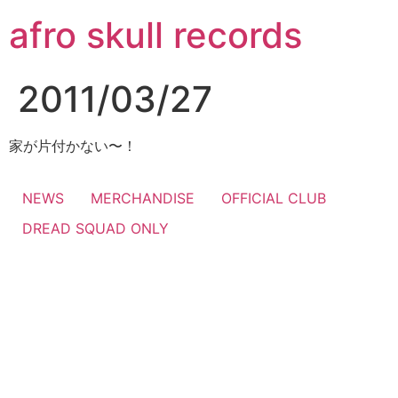
コ
afro skull records
ン
テ
ン
2011/03/27
ツ
に
ス
家が片付かない〜！
キ
ッ
NEWS
MERCHANDISE
OFFICIAL CLUB
プ
DREAD SQUAD ONLY