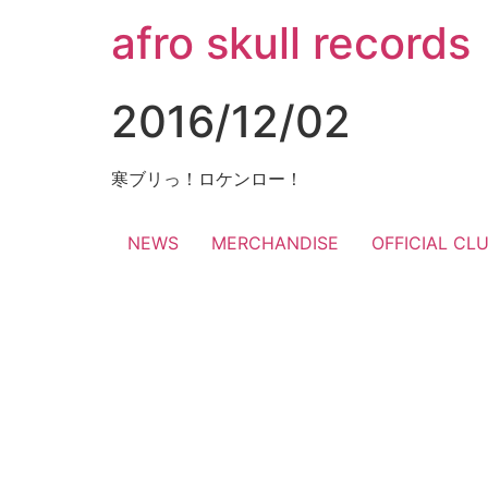
コ
afro skull records
ン
テ
ン
2016/12/02
ツ
に
ス
寒ブリっ！ロケンロー！
キ
ッ
NEWS
MERCHANDISE
OFFICIAL CL
プ