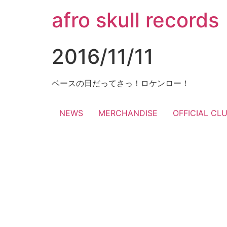
コ
afro skull records
ン
テ
ン
2016/11/11
ツ
に
ス
ベースの日だってさっ！ロケンロー！
キ
ッ
NEWS
MERCHANDISE
OFFICIAL CL
プ