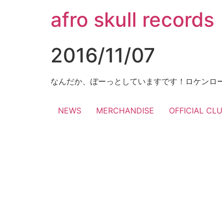
コ
afro skull records
ン
テ
ン
2016/11/07
ツ
に
ス
なんだか、ぼーっとしていますです！ロケンロ
キ
ッ
NEWS
MERCHANDISE
OFFICIAL CL
プ