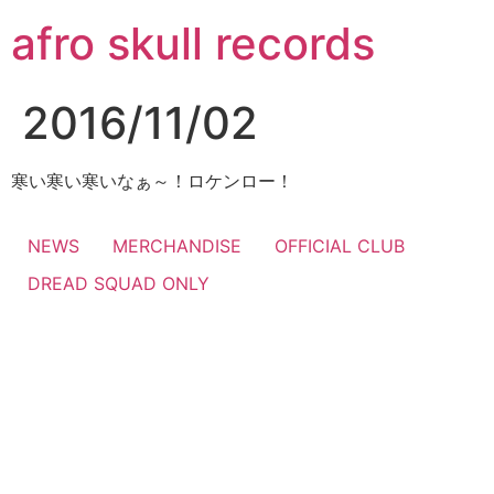
コ
afro skull records
ン
テ
ン
2016/11/02
ツ
に
ス
寒い寒い寒いなぁ～！ロケンロー！
キ
ッ
NEWS
MERCHANDISE
OFFICIAL CLUB
プ
DREAD SQUAD ONLY