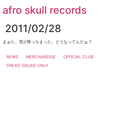
コ
afro skull records
ン
テ
ン
2011/02/28
ツ
に
ス
まぁた、雪が降っちまった。どうなってんだぁ？
キ
ッ
NEWS
MERCHANDISE
OFFICIAL CLUB
プ
DREAD SQUAD ONLY