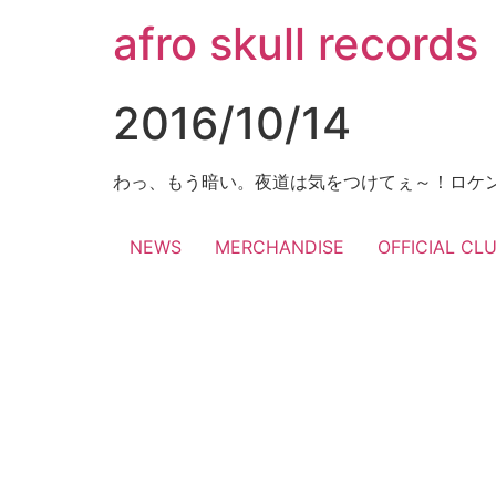
コ
afro skull records
ン
テ
ン
2016/10/14
ツ
に
ス
わっ、もう暗い。夜道は気をつけてぇ～！ロケ
キ
ッ
NEWS
MERCHANDISE
OFFICIAL CL
プ