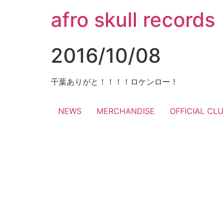
コ
afro skull records
ン
テ
ン
2016/10/08
ツ
に
ス
千葉ありがと！！！！ロケンロー！
キ
ッ
NEWS
MERCHANDISE
OFFICIAL CL
プ