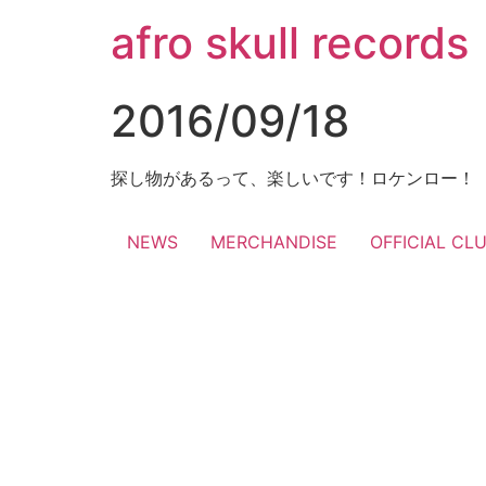
コ
afro skull records
ン
テ
ン
2016/09/18
ツ
に
ス
探し物があるって、楽しいです！ロケンロー！
キ
ッ
NEWS
MERCHANDISE
OFFICIAL CL
プ