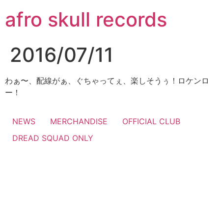
コ
afro skull records
ン
テ
ン
2016/07/11
ツ
に
ス
わぁ〜、配線がぁ、ぐちゃってぇ、楽しそうぅ！ロケンロ
キ
ー！
ッ
プ
NEWS
MERCHANDISE
OFFICIAL CLUB
DREAD SQUAD ONLY