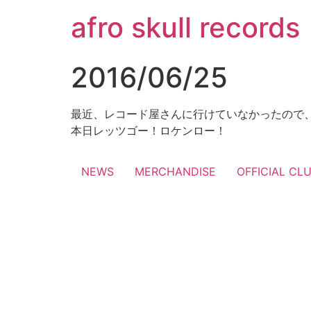
コ
afro skull records
ン
テ
ン
2016/06/25
ツ
に
ス
最近、レコード屋さんに行けていなかったので
キ
本日レッツゴー！ロケンロー！
ッ
プ
NEWS
MERCHANDISE
OFFICIAL CL