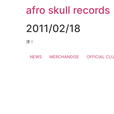
コ
afro skull records
ン
テ
ン
2011/02/18
ツ
に
ス
津！
キ
ッ
NEWS
MERCHANDISE
OFFICIAL CL
プ