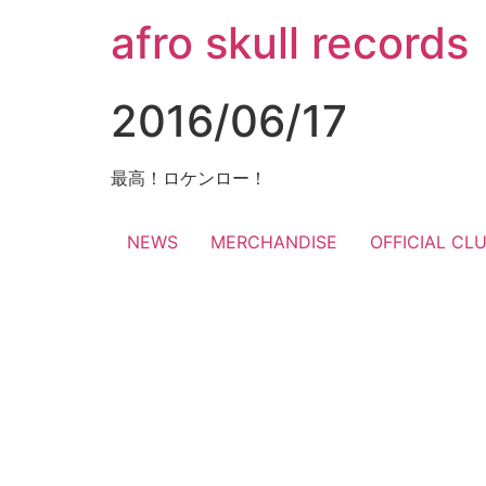
コ
afro skull records
ン
テ
ン
2016/06/17
ツ
に
ス
最高！ロケンロー！
キ
ッ
NEWS
MERCHANDISE
OFFICIAL CL
プ