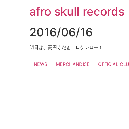
コ
afro skull records
ン
テ
ン
2016/06/16
ツ
に
ス
明日は、高円寺だぁ！ロケンロー！
キ
ッ
NEWS
MERCHANDISE
OFFICIAL CL
プ