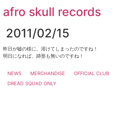
コ
afro skull records
ン
テ
ン
2011/02/15
ツ
に
ス
昨日が嘘の様に、溶けてしまったのですね！
キ
明日になれば、跡形も無いのですね！
ッ
プ
NEWS
MERCHANDISE
OFFICIAL CLUB
DREAD SQUAD ONLY