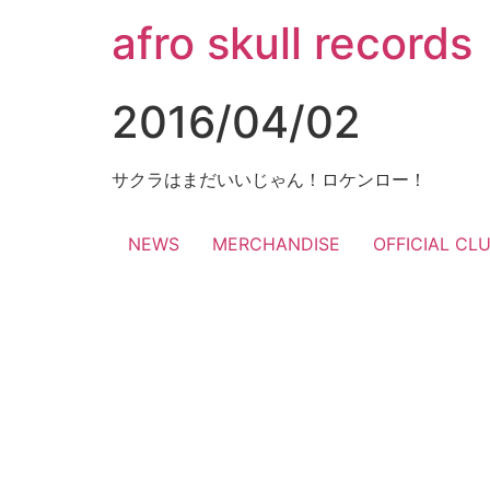
コ
afro skull records
ン
テ
ン
2016/04/02
ツ
に
ス
サクラはまだいいじゃん！ロケンロー！
キ
ッ
NEWS
MERCHANDISE
OFFICIAL CL
プ