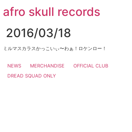
コ
afro skull records
ン
テ
ン
2016/03/18
ツ
に
ス
ミルマスカラスかっこいぃ〜わぁ！ロケンロー！
キ
ッ
NEWS
MERCHANDISE
OFFICIAL CLUB
プ
DREAD SQUAD ONLY