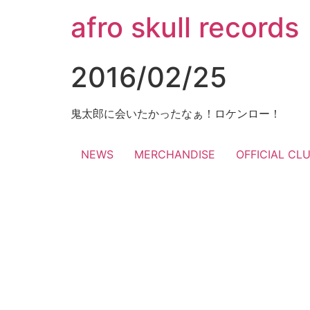
コ
afro skull records
ン
テ
ン
2016/02/25
ツ
に
ス
鬼太郎に会いたかったなぁ！ロケンロー！
キ
ッ
NEWS
MERCHANDISE
OFFICIAL CL
プ