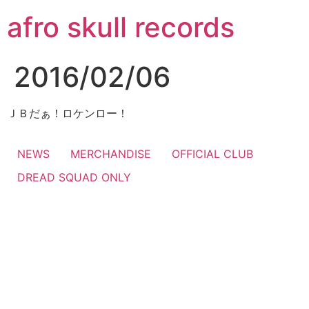
コ
afro skull records
ン
テ
ン
2016/02/06
ツ
に
ス
ＪＢだぁ！ロケンロー！
キ
ッ
NEWS
MERCHANDISE
OFFICIAL CLUB
プ
DREAD SQUAD ONLY