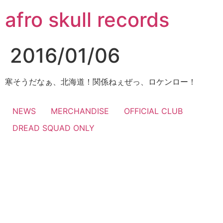
コ
afro skull records
ン
テ
ン
2016/01/06
ツ
に
ス
寒そうだなぁ、北海道！関係ねぇぜっ、ロケンロー！
キ
ッ
NEWS
MERCHANDISE
OFFICIAL CLUB
プ
DREAD SQUAD ONLY