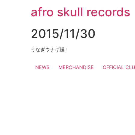
コ
afro skull records
ン
テ
ン
2015/11/30
ツ
に
ス
うなぎウナギ鰻！
キ
ッ
NEWS
MERCHANDISE
OFFICIAL CL
プ